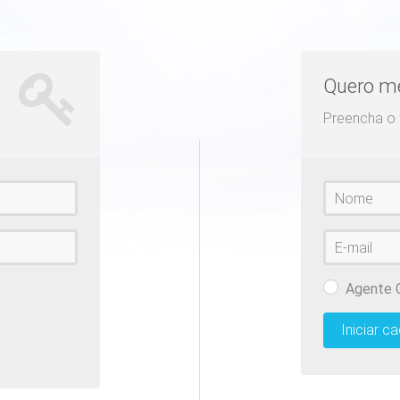
Quero me
Preencha o f
Nome
E-
mail
Agente C
Iniciar c