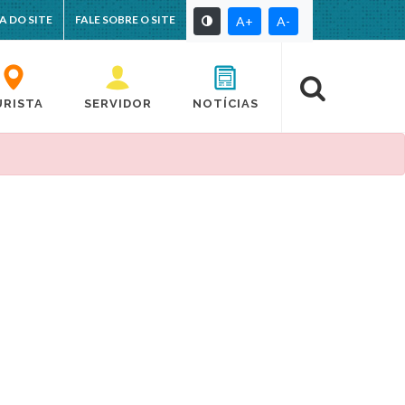
A DO SITE
FALE SOBRE O SITE
A+
A-
URISTA
SERVIDOR
NOTÍCIAS