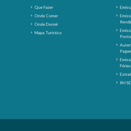
Que Fazer
Emiss
Onde Comer
Emiss
Rendi
Onde Dormir
Emiss
Mapa Turístico
Pont
Auten
Paga
Emiss
Férias
Extra
RH S