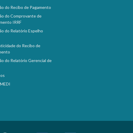
ão do Recibo de Pagamento
ão do Comprovante de
mento IRRF
ão do Relatório Espelho
o
ticidade do Recibo de
mento
ão do Relatório Gerencial de
tos
EMEDI