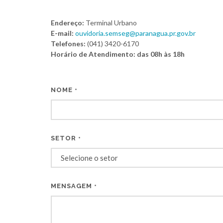
Endereço:
Terminal Urbano
E-mail:
ouvidoria.semseg@paranagua.pr.gov.br
Telefones:
(041) 3420-6170
Horário de Atendimento: das 08h às 18h
NOME
*
SETOR
*
MENSAGEM
*