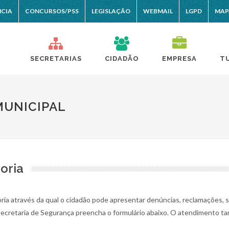
NCIA
CONCURSOS/PSS
LEGISLAÇÃO
WEBMAIL
LGPD
MAP
SECRETARIAS
CIDADÃO
EMPRESA
T
MUNICIPAL
oria
ia através da qual o cidadão pode apresentar denúncias, reclamações, s
Secretaria de Segurança preencha o formulário abaixo. O atendimento t