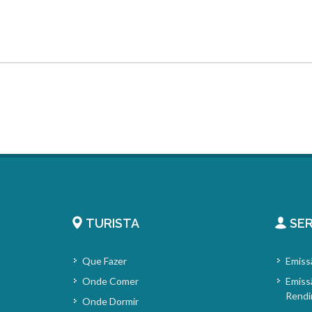
TURISTA
SER
Que Fazer
Emiss
Onde Comer
Emiss
Rendi
Onde Dormir