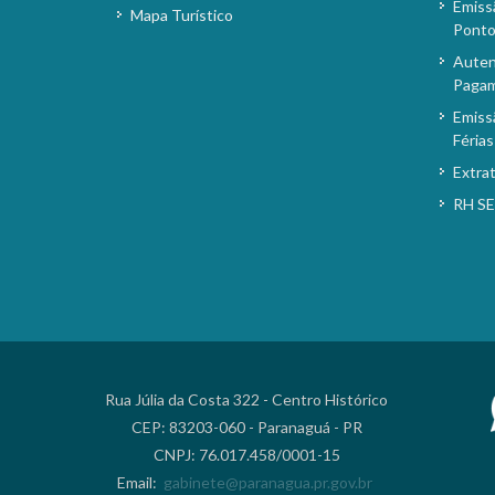
Emiss
Mapa Turístico
Pont
Auten
Paga
Emiss
Férias
Extra
RH S
Rua Júlia da Costa 322 - Centro Histórico
CEP: 83203-060 - Paranaguá - PR
CNPJ: 76.017.458/0001-15
Email:
gabinete@paranagua.pr.gov.br