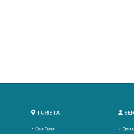
TURISTA
SER
Que Fazer
Emiss