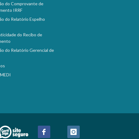
ão do Comprovante de
mento IRRF
ão do Relatório Espelho
o
ticidade do Recibo de
mento
ão do Relatório Gerencial de
tos
EMEDI