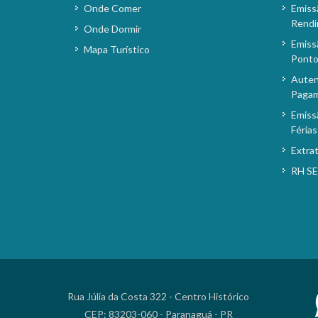
Onde Comer
Emiss
Rendi
Onde Dormir
Emiss
Mapa Turístico
Pont
Auten
Paga
Emiss
Férias
Extra
RH S
Rua Júlia da Costa 322 - Centro Histórico
CEP: 83203-060 - Paranaguá - PR