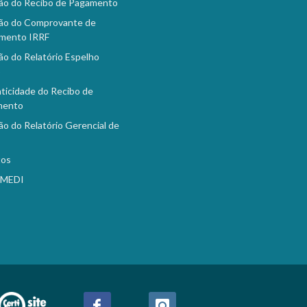
ão do Recibo de Pagamento
ão do Comprovante de
mento IRRF
ão do Relatório Espelho
o
ticidade do Recibo de
mento
ão do Relatório Gerencial de
tos
EMEDI