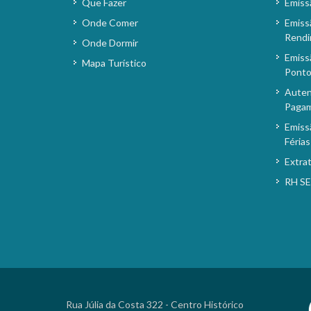
Que Fazer
Emiss
Onde Comer
Emiss
Rendi
Onde Dormir
Emiss
Mapa Turístico
Pont
Auten
Paga
Emiss
Férias
Extra
RH S
Rua Júlia da Costa 322 - Centro Histórico