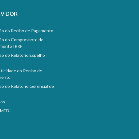
VIDOR
ão do Recibo de Pagamento
ão do Comprovante de
mento IRRF
ão do Relatório Espelho
o
ticidade do Recibo de
mento
ão do Relatório Gerencial de
tos
EMEDI