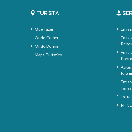
TURISTA
SER
Que Fazer
Emiss
Onde Comer
Emiss
Rendi
Onde Dormir
Emiss
Mapa Turístico
Pont
Auten
Paga
Emiss
Férias
Extra
RH S