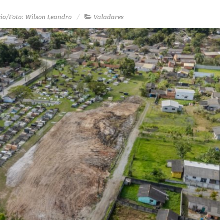
io/Foto: Wilson Leandro
Valadares