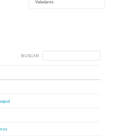
Valadares
BUSCAR:
anaguá
rros