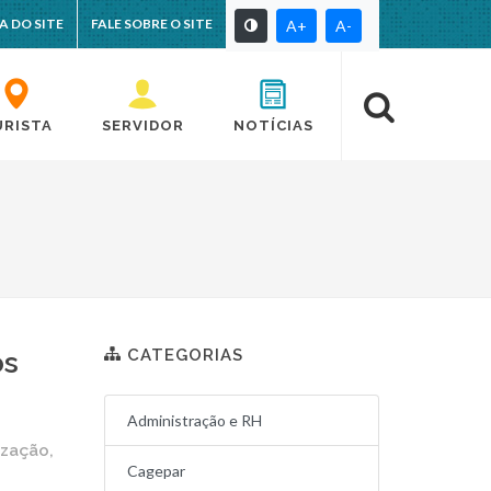
A DO SITE
FALE SOBRE O SITE
A+
A-
URISTA
SERVIDOR
NOTÍCIAS
CATEGORIAS
os
Administração e RH
ização,
Cagepar