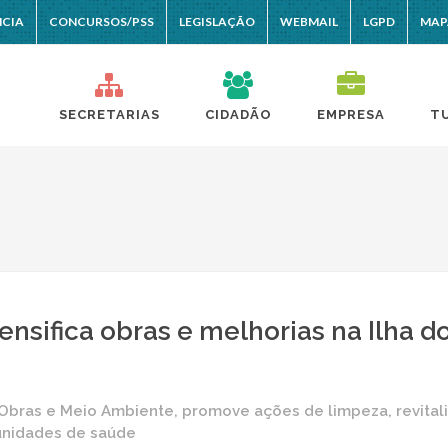
NCIA
CONCURSOS/PSS
LEGISLAÇÃO
WEBMAIL
LGPD
MAP
SECRETARIAS
CIDADÃO
EMPRESA
T
ensifica obras e melhorias na Ilha d
 Obras e Meio Ambiente, promove ações de limpeza, revital
unidades de saúde