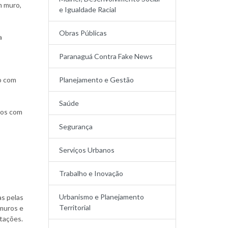
m muro,
e Igualdade Racial
Obras Públicas
a
Paranaguá Contra Fake News
ão com
Planejamento e Gestão
Saúde
anos com
Segurança
Serviços Urbanos
Trabalho e Inovação
Urbanismo e Planejamento
s pelas
Territorial
 muros e
itações.