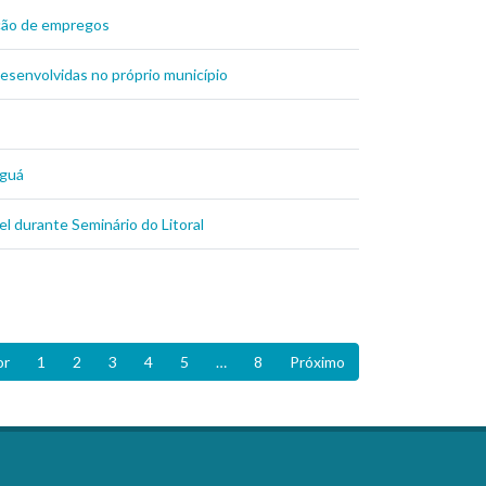
ração de empregos
senvolvidas no próprio município
aguá
l durante Seminário do Litoral
or
1
2
3
4
5
…
8
Próximo