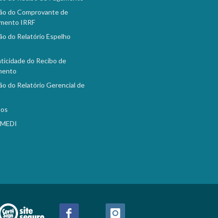
ão do Comprovante de
mento IRRF
ão do Relatório Espelho
o
ticidade do Recibo de
mento
ão do Relatório Gerencial de
tos
EMEDI