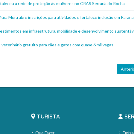
ortaleceu a rede de proteção às mulheres no CRAS Serraria do Rocha
ura Mura abre inscrições para atividades e fortalece inclusão em Paran
estimentos em infraestrutura, mobilidade e desenvolvimento sustentáve
eterinário gratuito para cães e gatos com quase 6 mil vagas
Anteri
TURISTA
SER
Que Fazer
Emiss