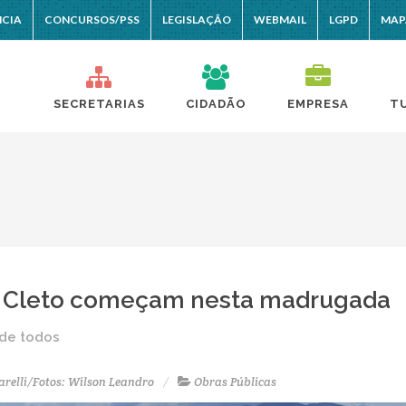
NCIA
CONCURSOS/PSS
LEGISLAÇÃO
WEBMAIL
LGPD
MAP
SECRETARIAS
CIDADÃO
EMPRESA
T
or Cleto começam nesta madrugada
 de todos
arelli/Fotos: Wilson Leandro
Obras Públicas