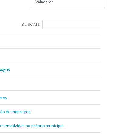
Valadares
BUSCAR:
anaguá
rros
ração de empregos
senvolvidas no próprio município