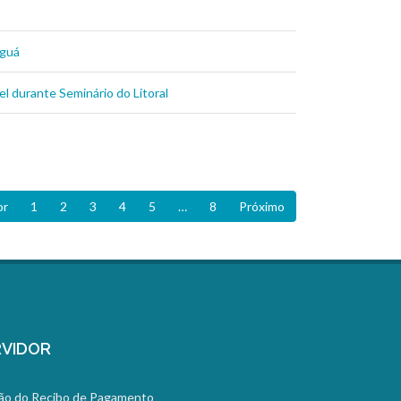
aguá
l durante Seminário do Litoral
or
1
2
3
4
5
…
8
Próximo
VIDOR
ão do Recibo de Pagamento