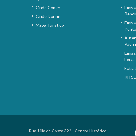
Onde Comer
Emiss
Rendi
Onde Dormir
Emiss
Mapa Turístico
Pont
Auten
Paga
Emiss
Férias
Extra
RH S
Rua Júlia da Costa 322 - Centro Histórico