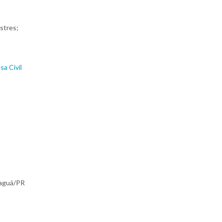
stres;
a Civil
naguá/PR