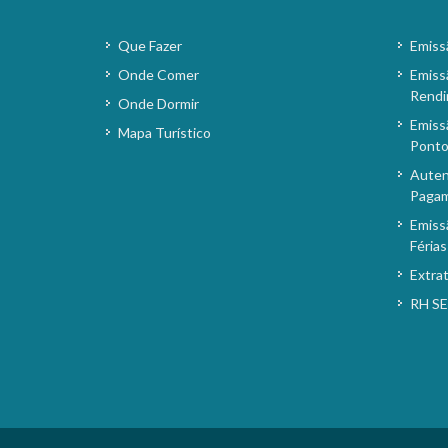
Que Fazer
Emiss
Onde Comer
Emiss
Rendi
Onde Dormir
Emiss
Mapa Turístico
Pont
Auten
Paga
Emiss
Férias
Extra
RH S