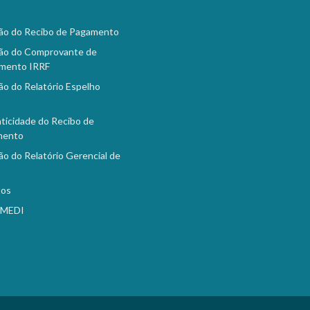
ão do Recibo de Pagamento
ão do Comprovante de
mento IRRF
ão do Relatório Espelho
o
ticidade do Recibo de
mento
ão do Relatório Gerencial de
tos
EMEDI