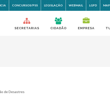
NCIA
CONCURSOS/PSS
LEGISLAÇÃO
WEBMAIL
LGPD
MAP
SECRETARIAS
CIDADÃO
EMPRESA
T
ção de Desastres