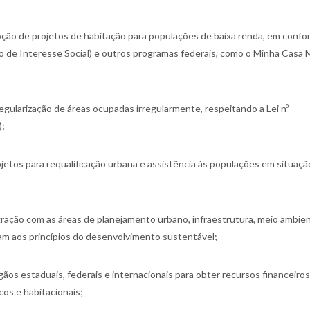
moção de projetos de habitação para populações de baixa renda, em conf
o de Interesse Social) e outros programas federais, como o Minha Casa 
egularização de áreas ocupadas irregularmente, respeitando a Lei nº
);
jetos para requalificação urbana e assistência às populações em situaçã
gração com as áreas de planejamento urbano, infraestrutura, meio ambien
dam aos princípios do desenvolvimento sustentável;
ãos estaduais, federais e internacionais para obter recursos financeiros
os e habitacionais;