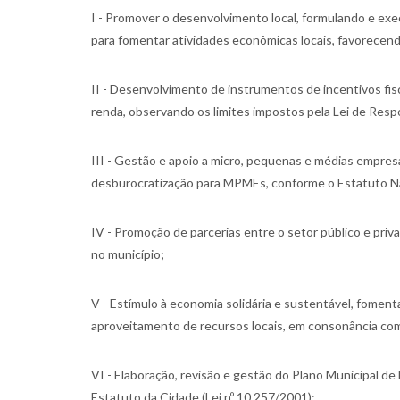
I - Promover o desenvolvimento local, formulando e e
para fomentar atividades econômicas locais, favorecendo
II - Desenvolvimento de instrumentos de incentivos fi
renda, observando os limites impostos pela Lei de Respo
III - Gestão e apoio a micro, pequenas e médias empres
desburocratização para MPMEs, conforme o Estatuto N
IV - Promoção de parcerias entre o setor público e priv
no município;
V - Estímulo à economia solidária e sustentável, foment
aproveitamento de recursos locais, em consonância com 
VI - Elaboração, revisão e gestão do Plano Municipal de
Estatuto da Cidade (Lei nº 10.257/2001);