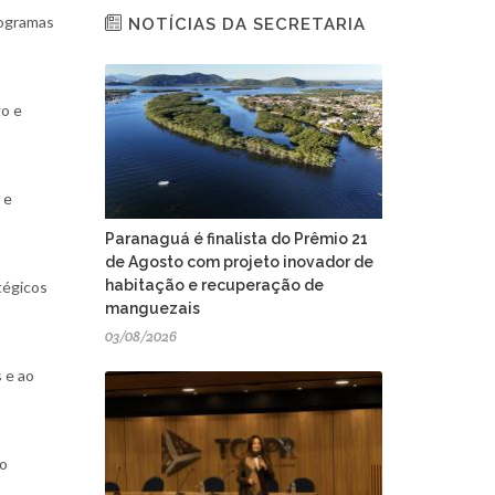
rogramas
NOTÍCIAS DA SECRETARIA
go e
 e
Paranaguá é finalista do Prêmio 21
de Agosto com projeto inovador de
habitação e recuperação de
tégicos
manguezais
03/08/2026
 e ao
 o