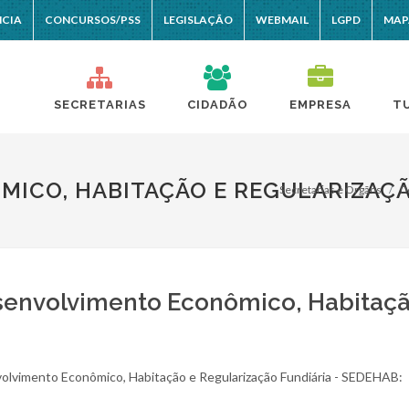
NCIA
CONCURSOS/PSS
LEGISLAÇÃO
WEBMAIL
LGPD
MAP
SECRETARIAS
CIDADÃO
EMPRESA
T
ICO, HABITAÇÃO E REGULARIZAÇÃ
Secretarias e Orgãos
D
esenvolvimento Econômico, Habitaçã
volvimento Econômico, Habitação e Regularização Fundiária - SEDEHAB: