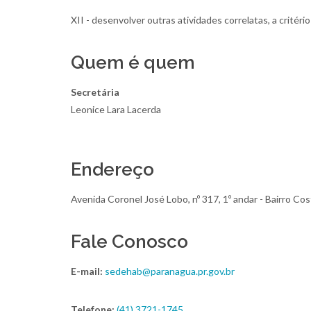
XII - desenvolver outras atividades correlatas, a critério
Quem é quem
Secretária
Leonice Lara Lacerda
Endereço
Avenida Coronel José Lobo, nº 317, 1º andar - Bairro Cos
Fale Conosco
E-mail:
sedehab@paranagua.pr.gov.br
Telefone:
(41) 3721-1745