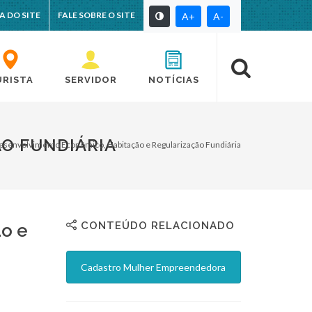
A DO SITE
FALE SOBRE O SITE
A+
A-
URISTA
SERVIDOR
NOTÍCIAS
O FUNDIÁRIA
esenvolvimento Econômico, Habitação e Regularização Fundiária
CONTEÚDO RELACIONADO
o e
Cadastro Mulher Empreendedora