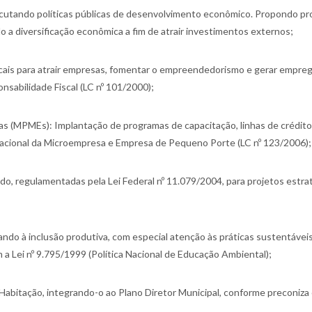
xecutando políticas públicas de desenvolvimento econômico. Propondo p
 a diversificação econômica a fim de atrair investimentos externos;
scais para atrair empresas, fomentar o empreendedorismo e gerar empre
nsabilidade Fiscal (LC nº 101/2000);
as (MPMEs): Implantação de programas de capacitação, linhas de crédito
acional da Microempresa e Empresa de Pequeno Porte (LC nº 123/2006);
ado, regulamentadas pela Lei Federal nº 11.079/2004, para projetos estra
ando à inclusão produtiva, com especial atenção às práticas sustentáveis
a Lei nº 9.795/1999 (Política Nacional de Educação Ambiental);
 Habitação, integrando-o ao Plano Diretor Municipal, conforme preconiza