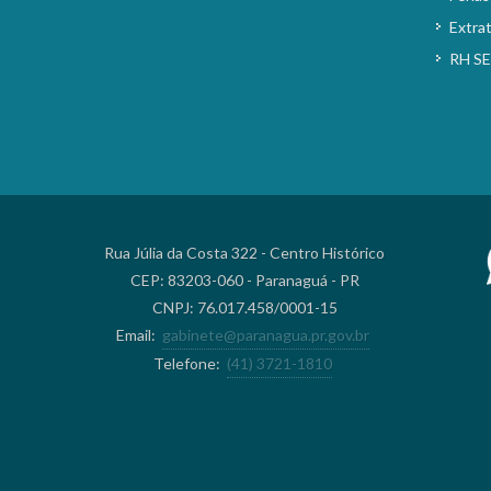
Extra
RH S
Rua Júlia da Costa 322 - Centro Histórico
CEP: 83203-060 - Paranaguá - PR
CNPJ: 76.017.458/0001-15
Email:
gabinete@paranagua.pr.gov.br
Telefone:
(41) 3721-1810