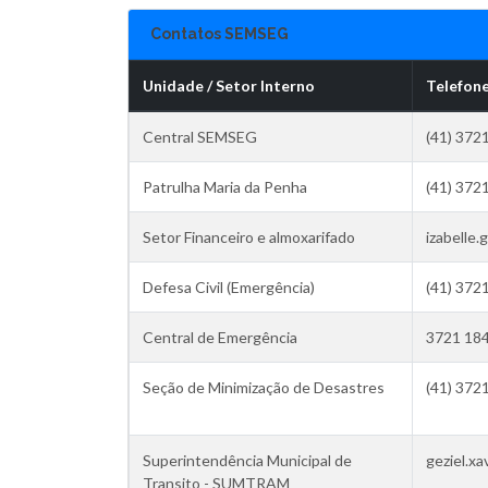
Contatos SEMSEG
Unidade / Setor Interno
Telefone
Central SEMSEG
(41) 372
Patrulha Maria da Penha
(41) 372
Setor Financeiro e almoxarifado
izabelle.
Defesa Civil (Emergência)
(41) 372
Central de Emergência
3721 18
Seção de Minimização de Desastres
(41) 372
Superintendência Municipal de
geziel.xa
Transito - SUMTRAM