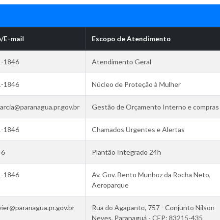
/E-mail
Escopo de Atendimento
1-1846
Atendimento Geral
1-1846
Núcleo de Proteção à Mulher
garcia@paranagua.pr.gov.br
Gestão de Orçamento Interno e compras
1-1846
Chamados Urgentes e Alertas
46
Plantão Integrado 24h
1-1846
Av. Gov. Bento Munhoz da Rocha Neto,
Aeroparque
vier@paranagua.pr.gov.br
Rua do Agapanto, 757 - Conjunto Nilson
Neves, Paranaguá - CEP: 83215-435