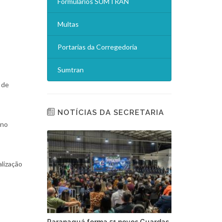
Formulários SUMTRAN
Multas
Portarias da Corregedoria
Sumtran
 de
NOTÍCIAS DA SECRETARIA
 no
alização
Paranaguá forma 51 novos Guardas