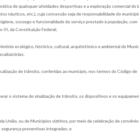
 prática de quaisquer atividades desportivas e a exploração comercial do l
os náuticos, etc.), cuja concessão seja de responsabilidade do municípi
 higiene, sossego e funcionalidade do serviço prestado à população, com
so III, da Constituição Federal;
imônio ecológico, histórico, cultural, arquitetônico e ambiental do Munic
calizatórias;
calização de trânsito, conferidas ao município, nos termos do Código de
erar o sistema de sinalização de trânsito, os dispositivos e os equipame
 da União, ou de Municípios vizinhos, por meio da celebração de convênio
 segurança preventivas integradas; e