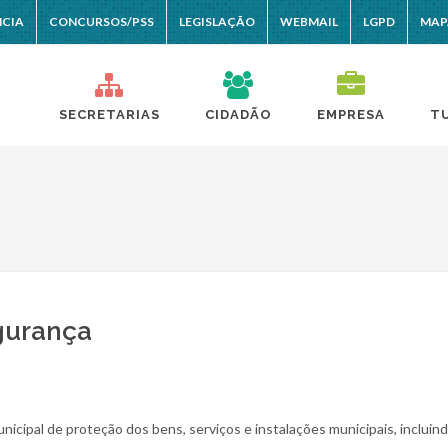
NCIA
CONCURSOS/PSS
LEGISLAÇÃO
WEBMAIL
LGPD
MAP
SECRETARIAS
CIDADÃO
EMPRESA
T
gurança
nicipal de proteção dos bens, serviços e instalações municipais, incluin