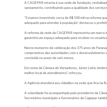
A CAGEPAR retorna à sua sede de fundação, revitalizada
saneamento, contribuindo para a qualidade dos serviço
“Estamos investindo cerca de R$ 500 mil na reforma que
adequado para atender à população”, destacou o prefei
A reforma da sede da CAGEPAR representa um marco impor
garantirá um espaço adequado para receber os usuários e
Neste momento de celebração dos 375 anos de Paranagu
compromisso das autoridades com o desenvolvimento da 
concluída no prazo de seis meses.
Em nome da Câmara de Vereadores, Júnior Leite, lembro
melhor local de atendimento”, reforçou.
A Agência atenderá aos cidadãos na sede que fica na R
A solenidade foi acompanhada pelo presidente da Câmar
Secretários municipais e funcionários da Cagepar també