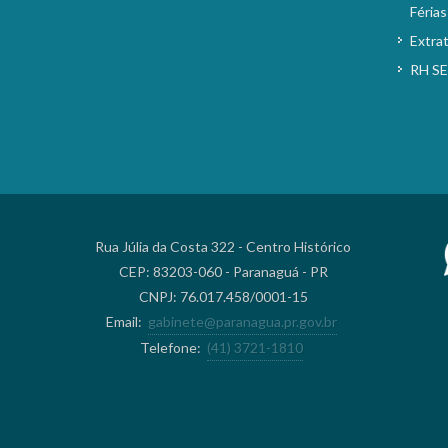
Férias
Extra
RH S
Rua Júlia da Costa 322 - Centro Histórico
CEP: 83203-060 - Paranaguá - PR
CNPJ: 76.017.458/0001-15
Email:
gabinete@paranagua.pr.gov.br
Telefone:
(41) 3721-1810