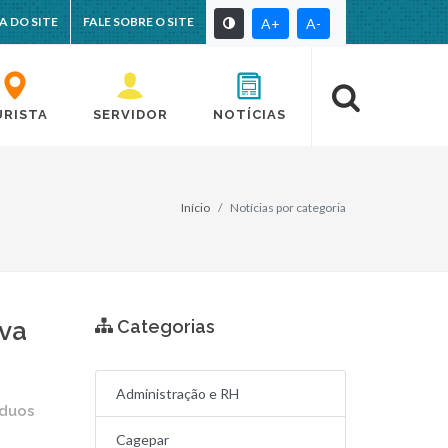
A DO SITE
FALE SOBRE O SITE
A+
A-
URISTA
SERVIDOR
NOTÍCIAS
Início
Notícias por categoria
ova
Categorias
Administração e RH
íduos
Cagepar