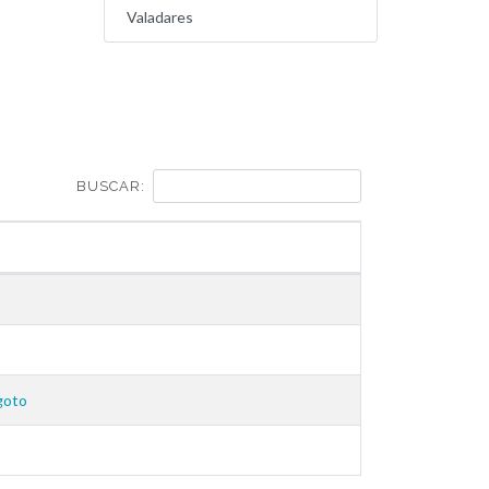
Valadares
BUSCAR:
goto