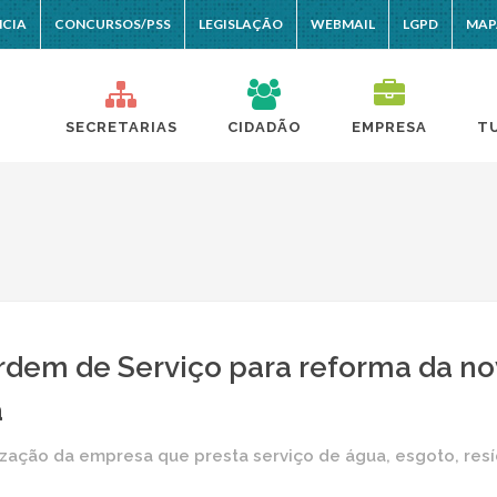
NCIA
CONCURSOS/PSS
LEGISLAÇÃO
WEBMAIL
LGPD
MAP
SECRETARIAS
CIDADÃO
EMPRESA
T
rdem de Serviço para reforma da n
a
ização da empresa que presta serviço de água, esgoto, res