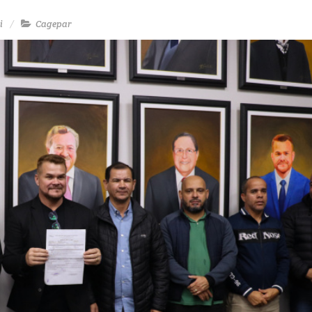
i
Cagepar