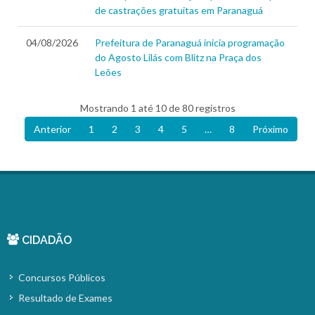
de castrações gratuitas em Paranaguá
04/08/2026
Prefeitura de Paranaguá inicia programação
do Agosto Lilás com Blitz na Praça dos
Leões
Mostrando 1 até 10 de 80 registros
Anterior
1
2
3
4
5
…
8
Próximo
CIDADÃO
Concursos Públicos
Resultado de Exames