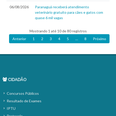
06/08/2026
Paranaguá receberá atendimento
veterinário gratuito para cães e gatos com
quase 6 mil vagas
Mostrando 1 até 10 de 80 registros
Anterior
1
2
3
4
5
…
8
Próximo
CIDADÃO
Concursos Públicos
Resultado de Exames
IPTU
Protocolo