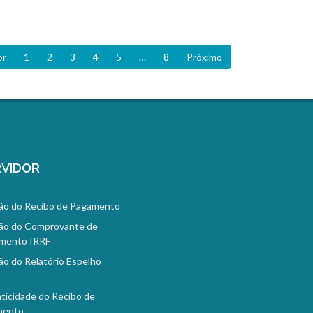
or
1
2
3
4
5
…
8
Próximo
VIDOR
ão do Recibo de Pagamento
ão do Comprovante de
mento IRRF
ão do Relatório Espelho
o
ticidade do Recibo de
mento