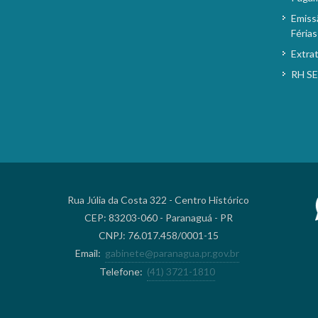
Emiss
Férias
Extra
RH S
Rua Júlia da Costa 322 - Centro Histórico
CEP: 83203-060 - Paranaguá - PR
CNPJ: 76.017.458/0001-15
Email:
gabinete@paranagua.pr.gov.br
Telefone:
(41) 3721-1810