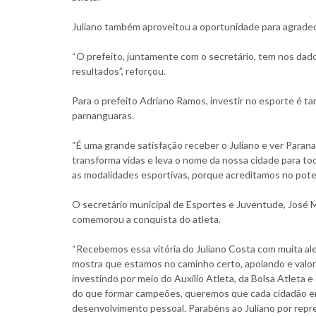
Juliano também aproveitou a oportunidade para agradece
“O prefeito, juntamente com o secretário, tem nos dad
resultados”, reforçou.
Para o prefeito Adriano Ramos, investir no esporte é t
parnanguaras.
“É uma grande satisfação receber o Juliano e ver Par
transforma vidas e leva o nome da nossa cidade para to
as modalidades esportivas, porque acreditamos no poten
O secretário municipal de Esportes e Juventude, José M
comemorou a conquista do atleta.
“Recebemos essa vitória do Juliano Costa com muita aleg
mostra que estamos no caminho certo, apoiando e valo
investindo por meio do Auxílio Atleta, da Bolsa Atleta
do que formar campeões, queremos que cada cidadão en
desenvolvimento pessoal. Parabéns ao Juliano por repre