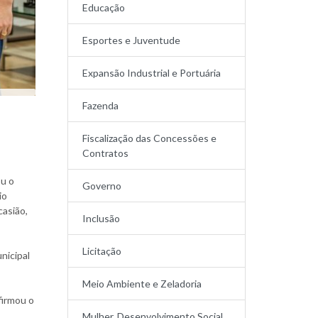
Educação
Esportes e Juventude
Expansão Industrial e Portuária
Fazenda
Fiscalização das Concessões e
Contratos
ou o
Governo
io
casião,
Inclusão
Licitação
nicipal
Meio Ambiente e Zeladoria
firmou o
Mulher, Desenvolvimento Social