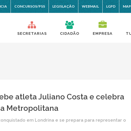
NCIA
CONCURSOS/PSS
LEGISLAÇÃO
WEBMAIL
LGPD
MAP
SECRETARIAS
CIDADÃO
EMPRESA
T
ebe atleta Juliano Costa e celebra
ga Metropolitana
conquistado em Londrina e se prepara para representar o