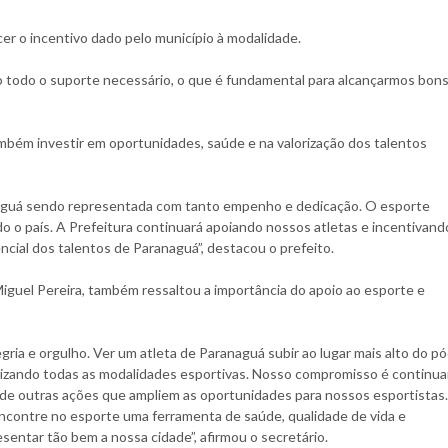
r o incentivo dado pelo município à modalidade.
o todo o suporte necessário, o que é fundamental para alcançarmos bon
ambém investir em oportunidades, saúde e na valorização dos talentos
anaguá sendo representada com tanto empenho e dedicação. O esporte
do o país. A Prefeitura continuará apoiando nossos atletas e incentivand
cial dos talentos de Paranaguá”, destacou o prefeito.
iguel Pereira, também ressaltou a importância do apoio ao esporte e
ria e orgulho. Ver um atleta de Paranaguá subir ao lugar mais alto do pó
rizando todas as modalidades esportivas. Nosso compromisso é continua
 e de outras ações que ampliem as oportunidades para nossos esportistas
contre no esporte uma ferramenta de saúde, qualidade de vida e
sentar tão bem a nossa cidade”, afirmou o secretário.