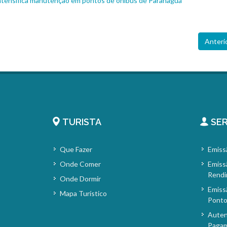
intensifica manutenção em pontos de ônibus de Paranaguá
Anteri
TURISTA
SER
Que Fazer
Emiss
Onde Comer
Emiss
Rendi
Onde Dormir
Emiss
Mapa Turístico
Pont
Auten
Paga