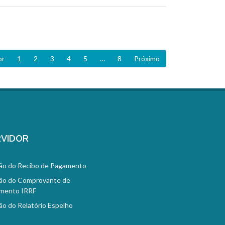
or
1
2
3
4
5
…
8
Próximo
VIDOR
ão do Recibo de Pagamento
ão do Comprovante de
mento IRRF
ão do Relatório Espelho
o