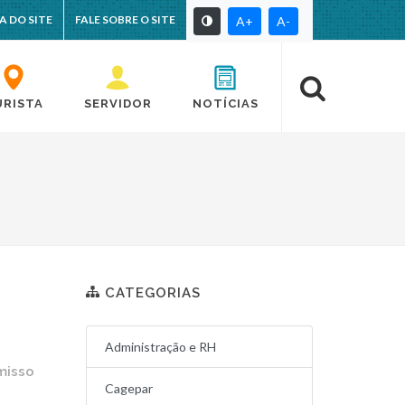
A DO SITE
FALE SOBRE O SITE
A+
A-
URISTA
SERVIDOR
NOTÍCIAS
CATEGORIAS
Administração e RH
misso
Cagepar