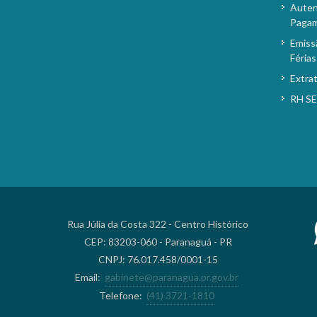
Auten
Paga
Emiss
Férias
Extra
RH S
Rua Júlia da Costa 322 - Centro Histórico
CEP: 83203-060 - Paranaguá - PR
CNPJ: 76.017.458/0001-15
Email:
gabinete@paranagua.pr.gov.br
Telefone:
(41) 3721-1810