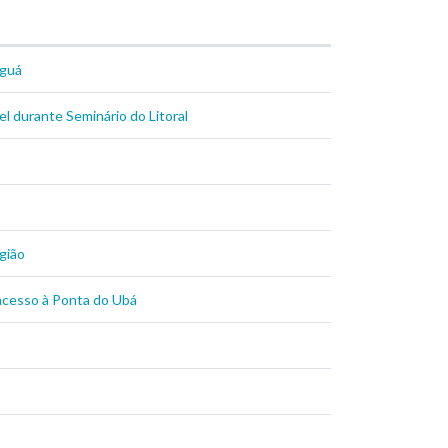
aguá
l durante Seminário do Litoral
gião
 acesso à Ponta do Ubá