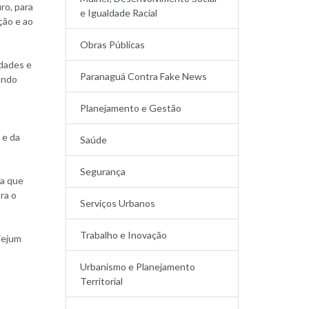
ro, para
e Igualdade Racial
ção e ao
Obras Públicas
ldades e
Paranaguá Contra Fake News
iando
Planejamento e Gestão
 e da
Saúde
Segurança
ra que
ra o
Serviços Urbanos
Trabalho e Inovação
jejum
Urbanismo e Planejamento
Territorial