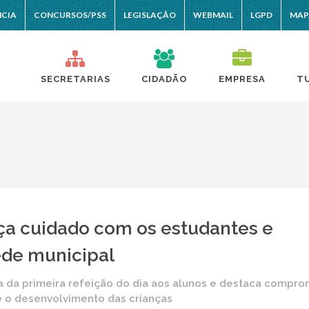
NCIA
CONCURSOS/PSS
LEGISLAÇÃO
WEBMAIL
LGPD
MAP
SECRETARIAS
CIDADÃO
EMPRESA
T
ça cuidado com os estudantes e
ede municipal
a da primeira refeição do dia aos alunos e destaca compro
e o desenvolvimento das crianças