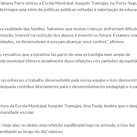
 Fabiana Parro visitou a Escola Municipal Joaquim Tramujas, no Porto Segu
integra uma série de políticas públicas voltadas à valorização da educa
 realidade das famílias. Sabemos que muitas crianças enfrentam dificu
ntação. Investir na nutrição dos alunos é investir no futuro. Estamos cr
idades, se desenvolvam e possam alcançar seus sonhos", afirmou.
ressaltou que a iniciativa faz parte de uma estratégia mais ampla de
rede municipal oferece atualmente duas refeições nos períodos da manhã
 reconheceu o trabalho desenvolvido pela nossa equipe e isso demonst
adequada contribui diretamente para o desenvolvimento pedagógico e pa
iretora da Escola Municipal Joaquim Tramujas, Ana Paula, lembra que o des
munidade escolar.
 Hoje elas recebem uma refeição equilibrada logo na entrada, e isso faz
dizado ao longo do dia", relatou.