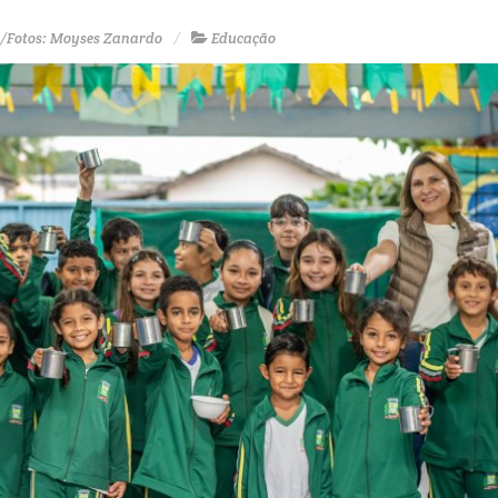
s/Fotos: Moyses Zanardo
Educação