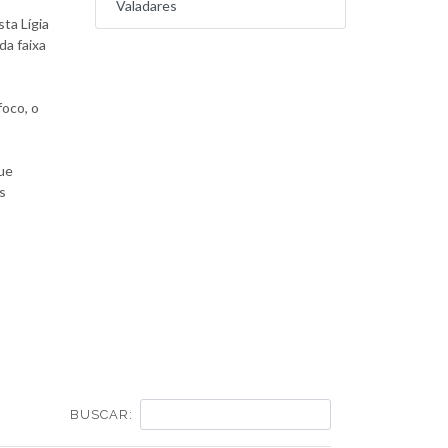
Valadares
ta Lígia
da faixa
foco, o
que
s
BUSCAR: