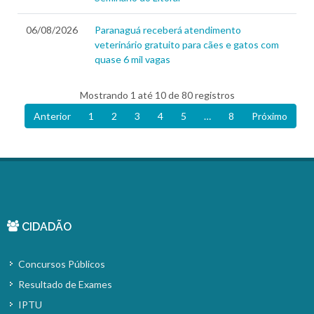
06/08/2026
Paranaguá receberá atendimento
veterinário gratuito para cães e gatos com
quase 6 mil vagas
Mostrando 1 até 10 de 80 registros
Anterior
1
2
3
4
5
…
8
Próximo
CIDADÃO
Concursos Públicos
Resultado de Exames
IPTU