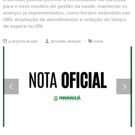
para o novo modelo de gestão da saúde, mantendo os
avanços já implementados, como horário estendido nas
UBS, ampliação de atendimentos e redução do tempo
de espera na UPA
12 de Junho de 2026
Jornalista: Redação
Saúde