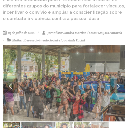
diferentes grupos do município para fortalecer vínculos,
incentivar o convívio e ampliar a conscientização sobre
o combate à violência contra a pessoa idosa
03 de Julho de 2026
Jornalista: Sandro Martins / Fotos: Moyses Zanardo
Mulher, Desenvolvimento Social e Igualdade Racial