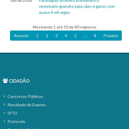
06/08/2026
Paranaguá receberá atendimento
veterinário gratuito para cães e gatos com
quase 6 mil vagas
Mostrando 1 até 10 de 80 registros
Anterior
1
2
3
4
5
…
8
Próximo
CIDADÃO
Concursos Públicos
Resultado de Exames
IPTU
Protocolo