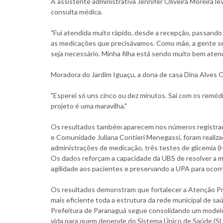
A assistente administrativa Jennifer Oliveira Moreira l
consulta médica.
"Fui atendida muito rápido, desde a recepção, passand
as medicações que precisávamos. Como mãe, a gente s
seja necessário. Minha filha está sendo muito bem atend
Moradora do Jardim Iguaçu, a dona de casa Dina Alves 
"Esperei só uns cinco ou dez minutos. Saí com os remédi
projeto é uma maravilha."
Os resultados também aparecem nos números registrados
e Comunidade Juliana Contieri Menegassi, foram realiz
administrações de medicação, três testes de glicemia 
Os dados reforçam a capacidade da UBS de resolver a m
agilidade aos pacientes e preservando a UPA para ocor
Os resultados demonstram que fortalecer a Atenção Primá
mais eficiente toda a estrutura da rede municipal de s
Prefeitura de Paranaguá segue consolidando um modelo 
vida para quem depende do Sistema Único de Saúde (SU