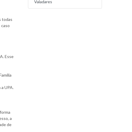
Valadares
s todas
 caso
PA. Esse
Família
a a UPA.
 forma
esso, a
dade de