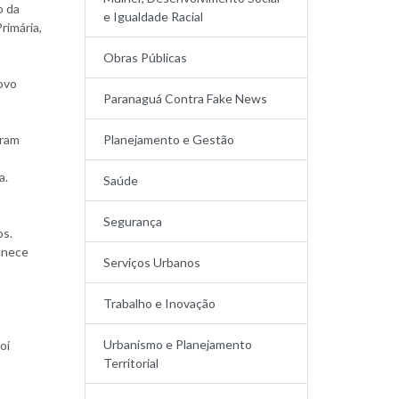
o da
e Igualdade Racial
rimária,
Obras Públicas
ovo
Paranaguá Contra Fake News
eram
Planejamento e Gestão
a.
Saúde
Segurança
os.
anece
Serviços Urbanos
Trabalho e Inovação
Urbanismo e Planejamento
oi
Territorial