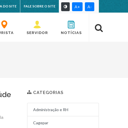
A DO SITE
FALE SOBRE O SITE
A+
A-
URISTA
SERVIDOR
NOTÍCIAS
CATEGORIAS
úde
Administração e RH
da
Cagepar