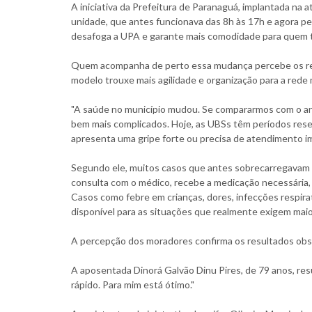
A iniciativa da Prefeitura de Paranaguá, implantada na 
unidade, que antes funcionava das 8h às 17h e agora p
desafoga a UPA e garante mais comodidade para quem tr
Quem acompanha de perto essa mudança percebe os resul
modelo trouxe mais agilidade e organização para a rede 
"A saúde no município mudou. Se compararmos com o an
bem mais complicados. Hoje, as UBSs têm períodos rese
apresenta uma gripe forte ou precisa de atendimento ime
Segundo ele, muitos casos que antes sobrecarregavam 
consulta com o médico, recebe a medicação necessária, 
Casos como febre em crianças, dores, infecções respir
disponível para as situações que realmente exigem maio
A percepção dos moradores confirma os resultados obs
A aposentada Dinorá Galvão Dinu Pires, de 79 anos, resu
rápido. Para mim está ótimo."