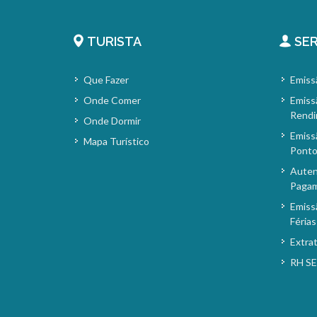
TURISTA
SER
Que Fazer
Emiss
Onde Comer
Emiss
Rendi
Onde Dormir
Emiss
Mapa Turístico
Pont
Auten
Paga
Emiss
Férias
Extra
RH S