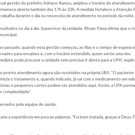
atual gestão do prefeito Adriano Ramos, ampliou o horário de atendiment
ermanece aberta também das 17h às 23h. A medida fortalece a Atenção P
abalha durante o dia ou necessita de atendimento no período da noite.
tados no dia a dia. Supervisor da unidade, Rhyan Paiva afirma que o n
municipal.
o passado, quando esta gestão começou, as filas e o tempo de espera 
rvados para encaixes e, com o horário estendido, quem sente uma dor,
diato pode procurar a unidade sem precisar ir direto para a UPA", explic
o pronto atendimento agora são resolvidos na própria UBS. "O paciente
inicia o tratamento e, quando indicado, já sai com o medicamento em mã
atórias e pequenos cortes podem ser atendidos aqui. Assim, a UPA perm
r complexidade."
ervados pela equipe de saúde.
me a experiência em poucas palavras. "Fui bem tratada, graças a Deus. F