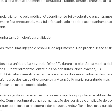
evou a filha para atendimento e destacou a rapidez desde a chegada até a
o pela triagem e pelo médico. O atendimento foi excelente e encontramo
empre fica preocupada, mas fui orientada sobre todo o acompanhamento
ida."
Cunha também elogiou a agilidade.
os, tomei uma injeção e resolvi tudo aqui mesmo. Não precisei ir até a U
 pela unidade. Na segunda-feira (22), durante o plantão da médica de 
ados 119 atendimentos, entre eles 56 consultas, cinco exames, 13
(HGT), 40 atendimentos na farmácia e apenas dois encaminhamentos par
aior parte dos casos diretamente na Atenção Primária, garantindo mais
rências de maior complexidade.
ria significa oferecer respostas mais rápidas à população e utilizar de
aúde. Com investimentos na reorganização dos serviços e ampliação do ac
que aproxima o atendimento das pessoas, reduz filas e leva mais quali
S).