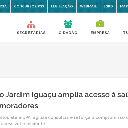
NCIA
CONCURSOS/PSS
LEGISLAÇÃO
WEBMAIL
LGPD
MAP
SECRETARIAS
CIDADÃO
EMPRESA
T
o Jardim Iguaçu amplia acesso à sa
 moradores
tos até a UPA, agiliza consultas e reforça o compromisso 
acessível e eficiente