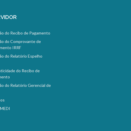
VIDOR
ão do Recibo de Pagamento
ão do Comprovante de
mento IRRF
ão do Relatório Espelho
o
ticidade do Recibo de
mento
ão do Relatório Gerencial de
tos
EMEDI