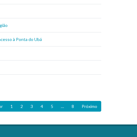
gião
 acesso à Ponta do Ubá
or
1
2
3
4
5
…
8
Próximo