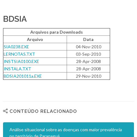
BDSIA
Arquivos para Downloads
Arquivo
Data
SIA0238.EXE
04-Nov-2010
LERNOTAS.TXT
03-Sep-2010
INSTSIA0100.EXE
28-Apr-2008
INSTALA.TXT
28-Apr-2008
BDSIA201011a.EXE
29-Nov-2010
CONTEÚDO RELACIONADO
Análise situacional sobre as doenças com maior prevalência
no território de Paranaguá