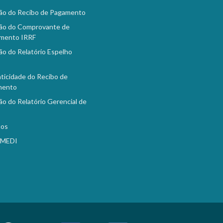
ão do Recibo de Pagamento
ão do Comprovante de
mento IRRF
ão do Relatório Espelho
o
ticidade do Recibo de
mento
ão do Relatório Gerencial de
tos
EMEDI