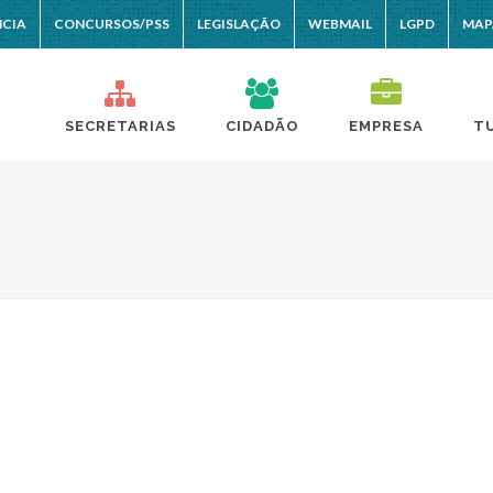
NCIA
CONCURSOS/PSS
LEGISLAÇÃO
WEBMAIL
LGPD
MAP
SECRETARIAS
CIDADÃO
EMPRESA
T