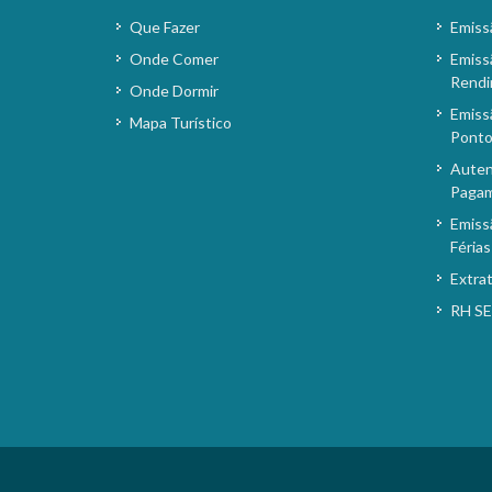
Que Fazer
Emiss
Onde Comer
Emiss
Rendi
Onde Dormir
Emiss
Mapa Turístico
Pont
Auten
Paga
Emiss
Férias
Extra
RH S