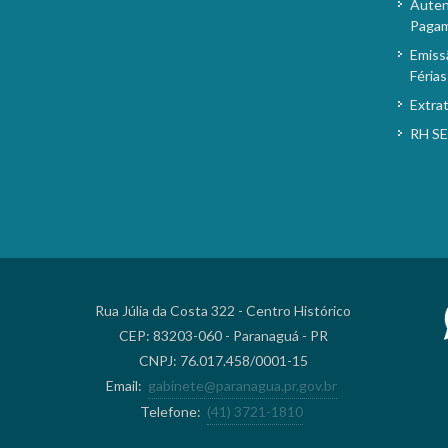
Auten
Paga
Emiss
Férias
Extra
RH S
Rua Júlia da Costa 322 - Centro Histórico
CEP: 83203-060 - Paranaguá - PR
CNPJ: 76.017.458/0001-15
Email:
gabinete@paranagua.pr.gov.br
Telefone:
(41) 3721-1810