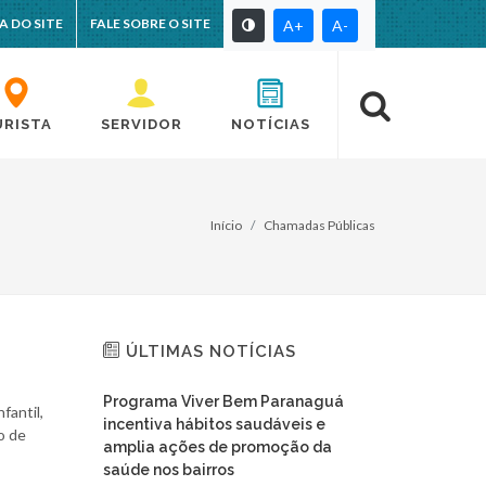
A DO SITE
FALE SOBRE O SITE
A+
A-
URISTA
SERVIDOR
NOTÍCIAS
Início
Chamadas Públicas
ÚLTIMAS NOTÍCIAS
Programa Viver Bem Paranaguá
fantil,
incentiva hábitos saudáveis e
o de
amplia ações de promoção da
saúde nos bairros