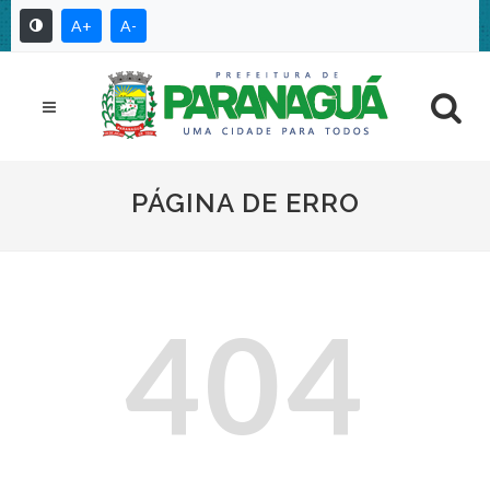
A+
A-
PÁGINA DE ERRO
404