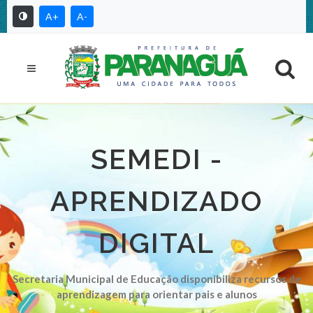
A+
A-
SEMEDI -
APRENDIZADO
DIGITAL
Secretaria Municipal de Educação disponibiliza recursos de
aprendizagem para orientar pais e alunos