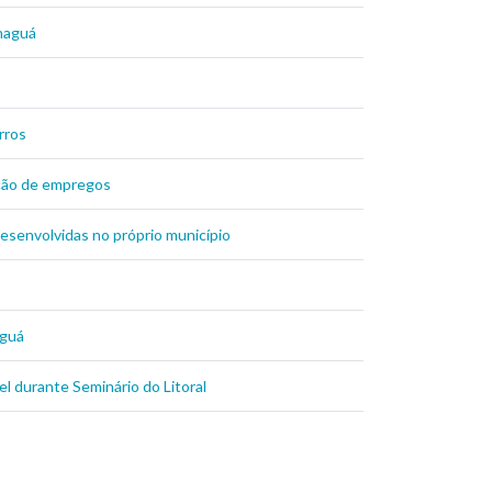
anaguá
rros
ração de empregos
senvolvidas no próprio município
aguá
l durante Seminário do Litoral