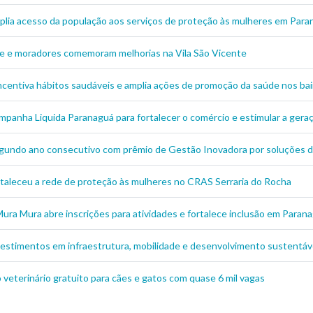
mplia acesso da população aos serviços de proteção às mulheres em Par
e e moradores comemoram melhorias na Vila São Vicente
centiva hábitos saudáveis e amplia ações de promoção da saúde nos bai
ampanha Liquida Paranaguá para fortalecer o comércio e estimular a ge
gundo ano consecutivo com prêmio de Gestão Inovadora por soluções de
ortaleceu a rede de proteção às mulheres no CRAS Serraria do Rocha
ura Mura abre inscrições para atividades e fortalece inclusão em Paran
estimentos em infraestrutura, mobilidade e desenvolvimento sustentáve
eterinário gratuito para cães e gatos com quase 6 mil vagas