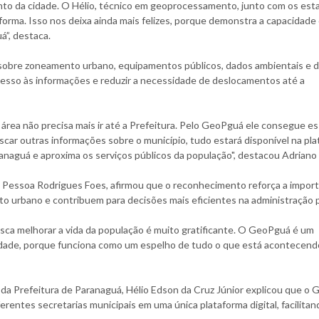
to da cidade. O Hélio, técnico em geoprocessamento, junto com os esta
orma. Isso nos deixa ainda mais felizes, porque demonstra a capacidade
á”, destaca.
 sobre zoneamento urbano, equipamentos públicos, dados ambientais e d
 acesso às informações e reduzir a necessidade de deslocamentos até a
rea não precisa mais ir até a Prefeitura. Pelo GeoPguá ele consegue e
scar outras informações sobre o município, tudo estará disponível na pla
naguá e aproxima os serviços públicos da população", destacou Adriano
a Pessoa Rodrigues Foes, afirmou que o reconhecimento reforça a import
to urbano e contribuem para decisões mais eficientes na administração p
sca melhorar a vida da população é muito gratificante. O GeoPguá é um
idade, porque funciona como um espelho de tudo o que está acontecend
Prefeitura de Paranaguá, Hélio Edson da Cruz Júnior explicou que o
rentes secretarias municipais em uma única plataforma digital, facilitan