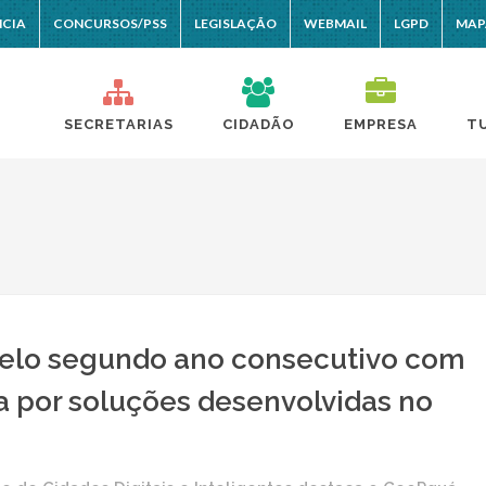
NCIA
CONCURSOS/PSS
LEGISLAÇÃO
WEBMAIL
LGPD
MAP
SECRETARIAS
CIDADÃO
EMPRESA
T
elo segundo ano consecutivo com
 por soluções desenvolvidas no