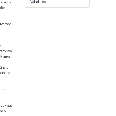
Valadares
giários
 dos
iversos
ssa
taforma.
 Ramos.
ância
ública.
o no
 GeoPguá
do o