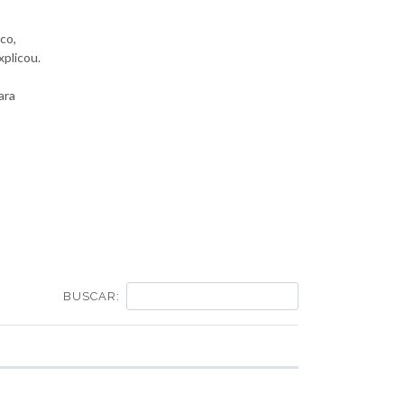
co,
xplicou.
ara
BUSCAR: