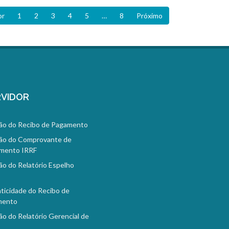
or
1
2
3
4
5
…
8
Próximo
VIDOR
ão do Recibo de Pagamento
ão do Comprovante de
mento IRRF
ão do Relatório Espelho
o
ticidade do Recibo de
mento
ão do Relatório Gerencial de